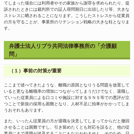
てしまった場合には利用者やその家族から謝罪を求められたり、提
訴されたときには裁判所での証人尋問期日に出頭したり等、大きな
ストレスに晒されることになります。こうしたストレスから従業員
の方を守ることが、事業所のリテンション戦略の大きな柱となりま
す。
弁護士法人リブラ共同法律事務所の「介護顧
問」
（１）事前の対策が重要
ここまで述べてきたような、離職の原因となりうる問題を放置して
いると更なる離職率の増加につながってしまうだけでなく、退職し
ていった従業員による口コミや施設に対するＳＮＳ等での悪評が立
つことで新規の採用も困難となり、人材不足に拍車がかかってしま
うおそれもあります。
また、いったん従業員の方が退職を決意してしまってからだと撤回
させることは困難ですし、引き留めたくとも対応を誤ると、他の従
業員にまで退職が波及することにもなりかねません。そのため、日