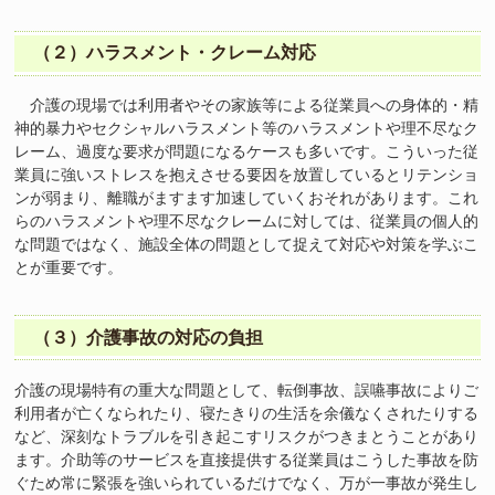
（２）ハラスメント・クレーム対応
介護の現場では利用者やその家族等による従業員への身体的・精
神的暴力やセクシャルハラスメント等のハラスメントや理不尽なク
レーム、過度な要求が問題になるケースも多いです。こういった従
業員に強いストレスを抱えさせる要因を放置しているとリテンショ
ンが弱まり、離職がますます加速していくおそれがあります。これ
らのハラスメントや理不尽なクレームに対しては、従業員の個人的
な問題ではなく、施設全体の問題として捉えて対応や対策を学ぶこ
とが重要です。
（３）介護事故の対応の負担
介護の現場特有の重大な問題として、転倒事故、誤嚥事故によりご
利用者が亡くなられたり、寝たきりの生活を余儀なくされたりする
など、深刻なトラブルを引き起こすリスクがつきまとうことがあり
ます。介助等のサービスを直接提供する従業員はこうした事故を防
ぐため常に緊張を強いられているだけでなく、万が一事故が発生し