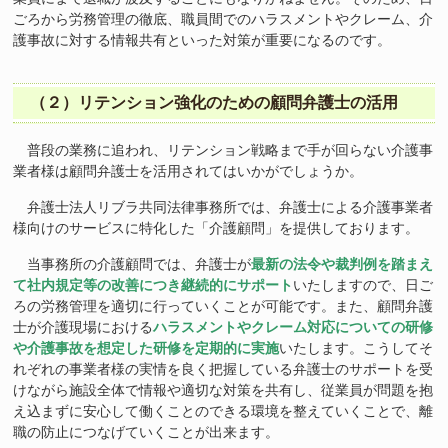
ごろから労務管理の徹底、職員間でのハラスメントやクレーム、介
護事故に対する情報共有といった対策が重要になるのです。
（２）リテンション強化のための顧問弁護士の活用
普段の業務に追われ、リテンション戦略まで手が回らない介護事
業者様は顧問弁護士を活用されてはいかがでしょうか。
弁護士法人リブラ共同法律事務所では、弁護士による介護事業者
様向けのサービスに特化した「介護顧問」を提供しております。
当事務所の介護顧問では、弁護士が
最新の法令や裁判例を踏まえ
て社内規定等の改善につき継続的にサポート
いたしますので、日ご
ろの労務管理を適切に行っていくことが可能です。また、顧問弁護
士が介護現場における
ハラスメントやクレーム対応についての研修
や介護事故を想定した研修を定期的に実施
いたします。こうしてそ
れぞれの事業者様の実情を良く把握している弁護士のサポートを受
けながら施設全体で情報や適切な対策を共有し、従業員が問題を抱
え込まずに安心して働くことのできる環境を整えていくことで、離
職の防止につなげていくことが出来ます。