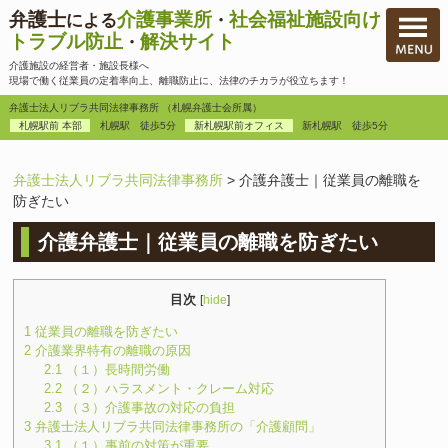
弁護士
介護事業所
社会福祉施設向け
による
・
トラブル防止
解決サイト
・
介護施設の経営者・施設長様へ
現場で働く従業員の定着率向上、離職防止に、法律のチカラが役立ちます！
弁護士法人リブラ共同法律事務所 （札幌弁護士会所属）
札幌駅前 本部
札幌駅 徒歩5分
新札幌駅前オフィス
新札幌駅 徒歩5分
弁護士法人リブラ共同法律事務所
>
介護弁護士｜従業員の離職を
防ぎたい
介護弁護士｜従業員の離職を防ぎたい
目次
[
hide
]
1
従業員の離職を防ぎたい
2
介護業界特有の離職の原因
2.1
（１）長時間労働
2.2
（２）ハラスメント・クレーム対応
2.3
（３）介護事故の対応の負担
3
弁護士法人リブラ共同法律事務所の「介護顧問」
3.1
（１）事前の対策が重要