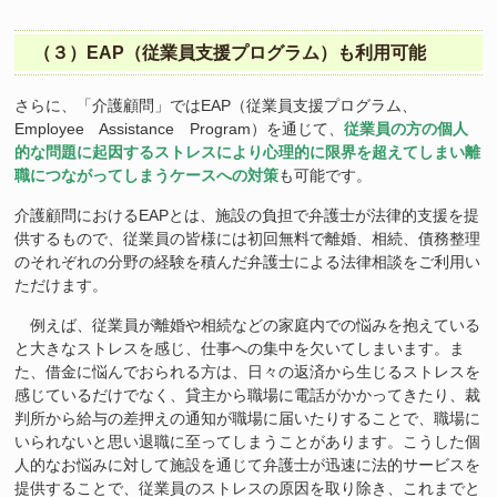
（３）EAP（従業員支援プログラム）も利用可能
さらに、「介護顧問」ではEAP（従業員支援プログラム、
Employee Assistance Program）を通じて、
従業員の方の個人
的な問題に起因するストレスにより心理的に限界を超えてしまい離
職につながってしまうケースへの対策
も可能です。
介護顧問におけるEAPとは、施設の負担で弁護士が法律的支援を提
供するもので、従業員の皆様には初回無料で離婚、相続、債務整理
のそれぞれの分野の経験を積んだ弁護士による法律相談をご利用い
ただけます。
例えば、従業員が離婚や相続などの家庭内での悩みを抱えている
と大きなストレスを感じ、仕事への集中を欠いてしまいます。ま
た、借金に悩んでおられる方は、日々の返済から生じるストレスを
感じているだけでなく、貸主から職場に電話がかかってきたり、裁
判所から給与の差押えの通知が職場に届いたりすることで、職場に
いられないと思い退職に至ってしまうことがあります。こうした個
人的なお悩みに対して施設を通じて弁護士が迅速に法的サービスを
提供することで、従業員のストレスの原因を取り除き、これまでと