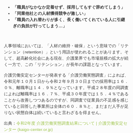
「職員がなかなか定着せず、採用してもすぐ辞めてしまう」
「同業他社との人材獲得競争が激しい」
「職員の入れ替わりが多く、長く働いてくれている人に引継
ぎの負担が行ってしまう…」
人事領域においては、「人材の維持・確保」という意味での「リテ
ンション（retention）」という用語が使われることがあります。そ
して、超高齢化社会にある現在、介護業界でも市場規模の拡大が続
く一方で、この「リテンション」が長年の課題となっています。
介護労働安定センターが発表する「介護労働実態調査」によれば、
令和元年１０月１日から令和２年９月３０日までの採用率は１６．
０％、離職率は１４．９％となっています。平成２８年度の同調査
によれば離職率は１６．７％、平成３０年度では１５．４％である
ことから改善しつつあるのですが、同調査で従業員の不足感を感じ
ていると回答した事業所は全体の６０．８％と、まだまだ人手が足
りない状態自体は続いていると言わざるを得ません。
出典：
令和2年度 介護労働実態調査結果について | 介護労働安定セ
ンター (kaigo-center.or.jp)